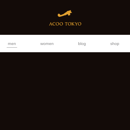
men
women
blog
shop