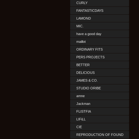
CURLY
FANTASTICDAYS
LAMOND
MIC.
have a good day
maillot
ORDINARY FITS
PERS PROJECTS
BETTER
DELICIOUS
JAMES & CO.
STUDIO ORIBE
amne
Jackman
FLISTFIA
LIFiLL
CIE
REPRODUCTION OF FOUND