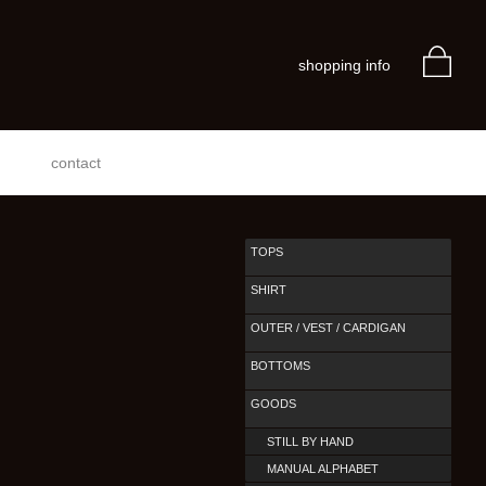
shopping info
contact
TOPS
SHIRT
OUTER / VEST / CARDIGAN
BOTTOMS
GOODS
STILL BY HAND
MANUAL ALPHABET