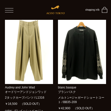
shopping info
home
men
women
ALL
ITEMS
TOPS
ONE
Audrey and John Wad
blanc basque
PIECE
オードリーアンドジョンワッド
ブランバスク
2タックカーブパンツ / L1316
メルトン×ジャガードショートコー
OUTER
ト / BB35-209
￥16,500 （SOLD OUT）
/
￥42,900 （SOLD OUT）
VEST
color : グレイッシュベージュ