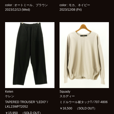
color : オートミール、ブラウン
color : モカ、ネイビー
2023/12/13 (Wed)
2023/12/08 (Fri)
Kelen
Squady
ケレン
スカディー
TAPERED TROUSER “LEDO” /
ミドルウール裾タックT / 707-4806
LKL23WPT2052
￥16,500 （SOLD OUT）
￥15,950 （SOLD OUT）