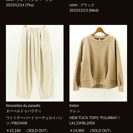
/
2023/12/14 (Thu)
color : ブラック
2023/12/13 (Wed)
CARDIGAN
BOTTOMS
GOODS
BRAND
ARCHIVES
blog
shop
contact
Nouvelles du paradis
Kelen
ヌーベルドゥパラディ
ケレン
ワイドテーパードコーデュロイパン
HEM TUCK TOPS “FULMINA” /
ツ / PB23408
LKL23FBL2050
bok
Instagram
￥15,180 （SOLD OUT）
￥14,960 （SOLD OUT）