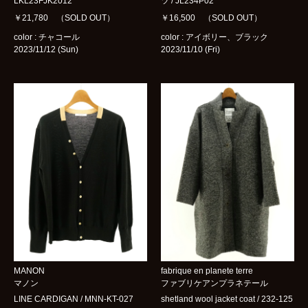
LKL23FJK2012
ツ / JL234P02
￥21,780 （SOLD OUT）
￥16,500 （SOLD OUT）
color : チャコール
color : アイボリー、ブラック
2023/11/12 (Sun)
2023/11/10 (Fri)
MANON
fabrique en planete terre
マノン
ファブリケアンプラネテール
LINE CARDIGAN / MNN-KT-027
shetland wool jacket coat / 232-125