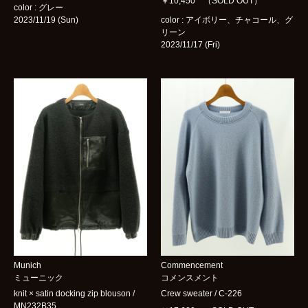
￥10,450 （SOLD OUT）
color : グレー
2023/11/19 (Sun)
color : アイボリー、チャコール、グ
リーン
2023/11/17 (Fri)
Munich
Commencement
ミューニック
コメンスメント
knit × satin docking zip blouson /
Crew sweater / C-226
MN232B35