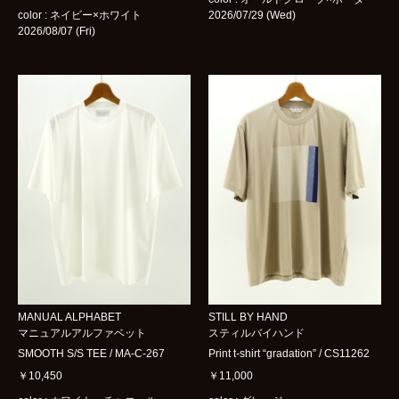
BOTTOMS
color : ネイビー×ホワイト
2026/07/29 (Wed)
2026/08/07 (Fri)
GOODS
BRAND
ARCHIVES
women
blog
shop
contact
MANUAL ALPHABET
STILL BY HAND
マニュアルアルファベット
スティルバイハンド
SMOOTH S/S TEE / MA-C-267
Print t-shirt “gradation” / CS11262
bok
Instagram
￥10,450
￥11,000