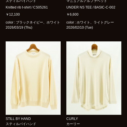
スティルバイハンド
マニュアルアルファベット
Knitted rib t-shirt / CS05261
UNDER NS TEE / BASIC-C-002
￥12,100
￥6,600
color : ブラックネイビー、ホワイト
color : ホワイト、ライトグレー
2026/03/19 (Thu)
2026/02/10 (Tue)
STILL BY HAND
CURLY
スティルバイハンド
カーリー