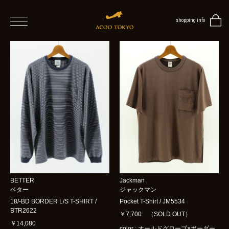
shopping info
home
men
ALL
ITEMS
TOPS
SHIRT
OUTER
/
BETTER
Jackman
VEST
ベター
ジャックマン
/
18/-BD BORDER L/S T-SHIRT /
Pocket T-Shirt / JM5534
CARDIGAN
BTR2622
￥7,700 （SOLD OUT）
￥14,080
color : オールドグローブ×ボーダー