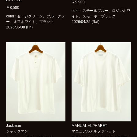
BTR2501
￥9,900
￥8,580
color : スチールブルー、ロジンホワ
color : セージグリーン、ブルーグレ
イト、スモーキーブラック
ー、オフホワイト、ブラック
2026/04/25 (Sat)
2026/05/08 (Fri)
Jackman
MANUAL ALPHABET
ジャックマン
マニュアルアルファベット