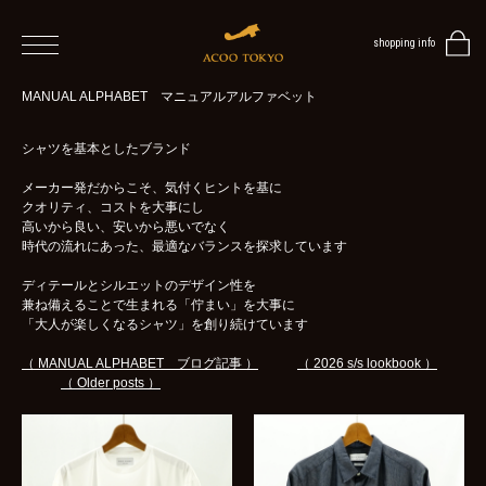
shopping info
home
MANUAL ALPHABET マニュアルアルファベット
men
シャツを基本としたブランド
メーカー発だからこそ、気付くヒントを基に
ALL
クオリティ、コストを大事にし
ITEMS
高いから良い、安いから悪いでなく
時代の流れにあった、最適なバランスを探求しています
TOPS
ディテールとシルエットのデザイン性を
兼ね備えることで生まれる「佇まい」を大事に
SHIRT
「大人が楽しくなるシャツ」を創り続けています
OUTER
（ MANUAL ALPHABET ブログ記事 ）
（ 2026 s/s lookbook ）
/
（ Older posts ）
VEST
/
CARDIGAN