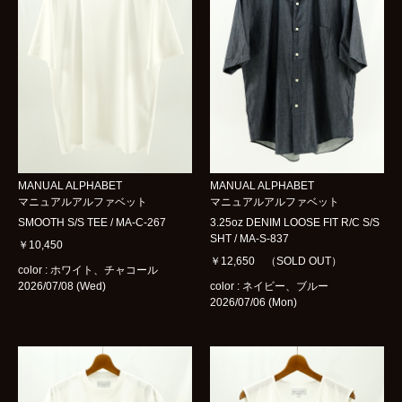
BOTTOMS
GOODS
BRAND
ARCHIVES
women
MANUAL ALPHABET
MANUAL ALPHABET
マニュアルアルファベット
マニュアルアルファベット
blog
SMOOTH S/S TEE / MA-C-267
3.25oz DENIM LOOSE FIT R/C S/S
SHT / MA-S-837
￥10,450
shop
￥12,650 （SOLD OUT）
color : ホワイト、チャコール
2026/07/08 (Wed)
color : ネイビー、ブルー
contact
2026/07/06 (Mon)
bok
Instagram