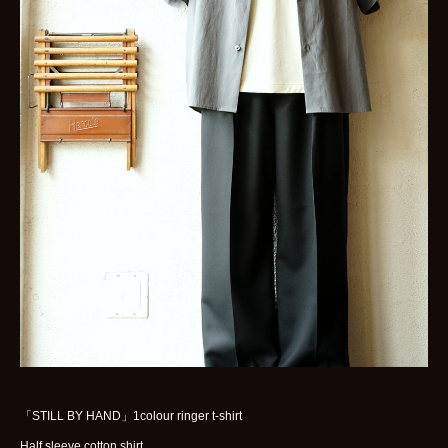
「STILL BY HAND」1colour ringer t-shirt
Half sleeve cotton shirt