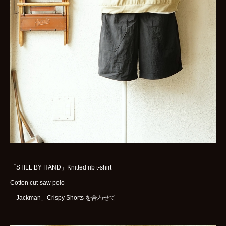
WOMENS
GOODS
ARCHIVES
shop
contact
bok
Instagram
「STILL BY HAND」Knitted rib t-shirt
Cotton cut-saw polo
「Jackman」Crispy Shorts を合わせて