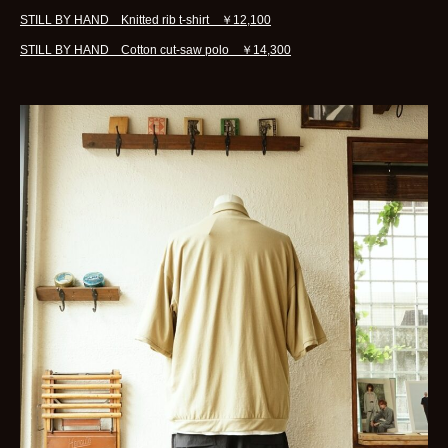
STILL BY HAND Knitted rib t-shirt ￥12,100
STILL BY HAND Cotton cut-saw polo ￥14,300