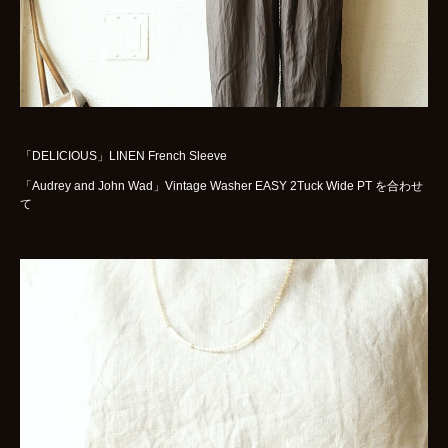
「DELICIOUS」LINEN French Sleeve
「Audrey and John Wad」Vintage Washer EASY 2Tuck Wide PT を合わせ
て