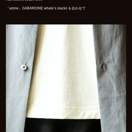
「amne」GABARDINE whale’s slacks を合わせて