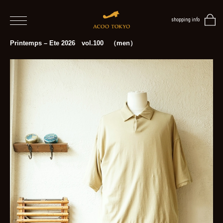
shopping info
home
Printemps – Ete 2026 vol.100 （men）
men
women
blog
BLOG
TOP
NEWS
STYLE
MENS