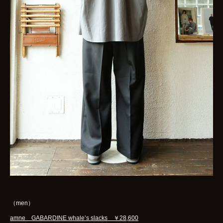
（men）
amne GABARDINE whale’s slacks ￥28,600