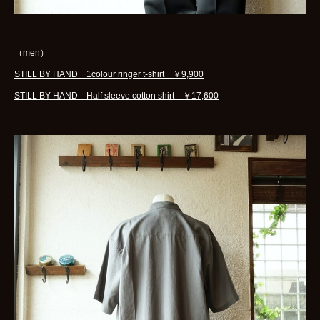
（men）
STILL BY HAND 1colour ringer t-shirt ￥9,900
STILL BY HAND Half sleeve cotton shirt ￥17,600