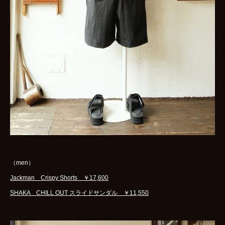
（men）
Jackman Crispy Shorts ￥17,600
SHAKA CHILL OUT スライドサンダル ￥11,550