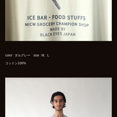
color : ダルグレー size : M、L
コットン100%