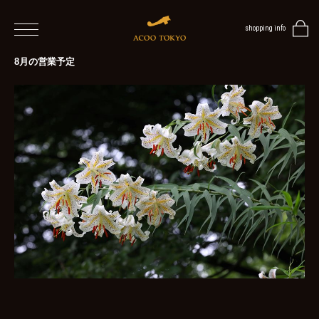
shopping info
home
8月の営業予定
men
women
blog
BLOG
TOP
NEWS
STYLE
MENS