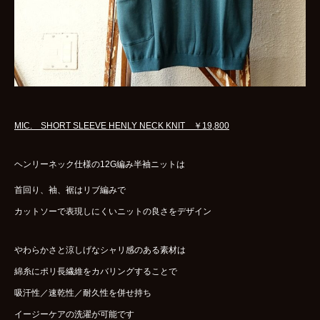
MIC. SHORT SLEEVE HENLY NECK KNIT ￥19,800
ヘンリーネック仕様の12G編み半袖ニットは
首回り、袖、裾はリブ編みで
カットソーで表現しにくいニットの良さをデザイン
やわらかさと涼しげなシャリ感のある素材は
綿糸にポリ長繊維をカバリングすることで
吸汗性／速乾性／耐久性を併せ持ち
イージーケアの洗濯が可能です