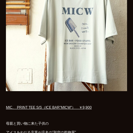
MIC. PRINT TEE S/S（ICE BAR”MICW”） ￥9,900
母親と買い物に来た子供の
アイスをねだる言葉が店名の”架空の乾物屋”