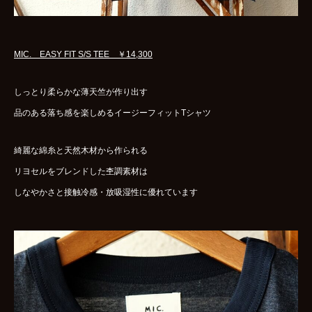
MIC. EASY FIT S/S TEE ￥14,300
しっとり柔らかな薄天竺が作り出す
品のある落ち感を楽しめるイージーフィットTシャツ
綺麗な綿糸と天然木材から作られる
リヨセルをブレンドした杢調素材は
しなやかさと接触冷感・放吸湿性に優れています