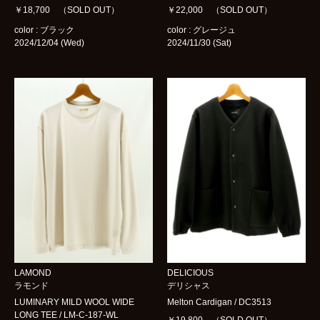
￥18,700 （SOLD OUT）
￥22,000 （SOLD OUT）
color : ブラック
color : グレージュ
2024/12/04 (Wed)
2024/11/30 (Sat)
LAMOND
DELICIOUS
ラモンド
デリシャス
LUMINARY MILD WOOL WIDE
Melton Cardigan / DC3513
LONG TEE / LM-C-187-WL
￥19,800 （SOLD OUT）