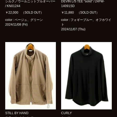
シルク／ウールニットプルオーバー
DEVIN L/S TEE “solid” / 24FW-
/ KN01244
14091SD
￥22,000 （SOLD OUT）
￥11,880 （SOLD OUT）
color : ベージュ、グリーン
color : フォギーブルー、オフホワイ
2024/11/08 (Fri)
ト
2024/11/07 (Thu)
STILL BY HAND
CURLY