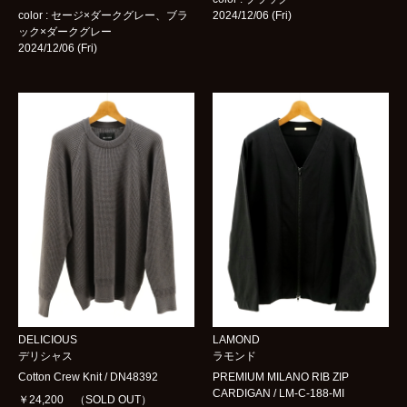
BOTTOMS
color : セージ×ダークグレー、ブラ
2024/12/06 (Fri)
ック×ダークグレー
GOODS
2024/12/06 (Fri)
BRAND
ARCHIVES
women
blog
shop
contact
DELICIOUS
LAMOND
デリシャス
ラモンド
bok
Instagram
Cotton Crew Knit / DN48392
PREMIUM MILANO RIB ZIP
CARDIGAN / LM-C-188-MI
￥24,200 （SOLD OUT）