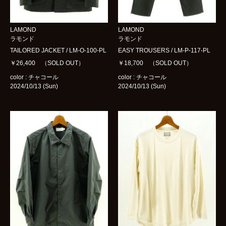
LAMOND
LAMOND
ラモンド
ラモンド
TAILORED JACKET / LM-O-100-PL
EASY TROUSERS / LM-P-117-PL
￥26,400 （SOLD OUT）
￥18,700 （SOLD OUT）
color : チャコール
color : チャコール
2024/10/13 (Sun)
2024/10/13 (Sun)