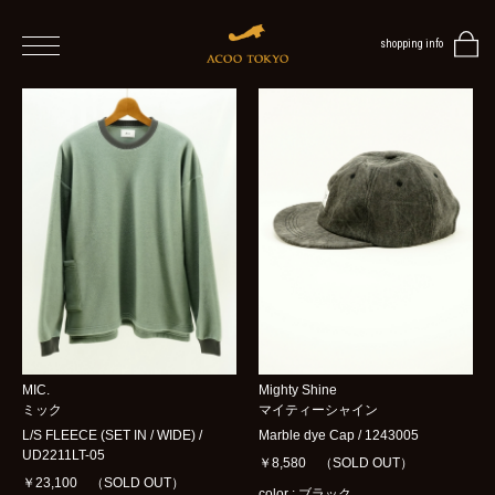
shopping info
home
men
ALL
ITEMS
TOPS
SHIRT
OUTER
/
MIC.
Mighty Shine
VEST
ミック
マイティーシャイン
/
L/S FLEECE (SET IN / WIDE) /
Marble dye Cap / 1243005
CARDIGAN
UD2211LT-05
￥8,580 （SOLD OUT）
￥23,100 （SOLD OUT）
color : ブラック