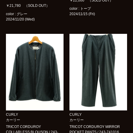
￥22,000 （SOLD OUT）
￥21,780 （SOLD OUT）
color : トープ
color : グレー
2024/11/15 (Fri)
2024/11/20 (Wed)
CURLY
CURLY
カーリー
カーリー
TRICOT CORDUROY
TRICOT CORDUROY MIRROR
COLLARLESS BLOUSON / 243-
POCKET PANTS / 243-741016