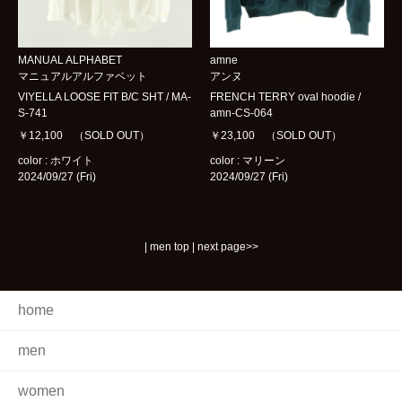
MANUAL ALPHABET
amne
マニュアルアルファベット
アンヌ
VIYELLA LOOSE FIT B/C SHT / MA-
FRENCH TERRY oval hoodie /
S-741
amn-CS-064
￥12,100 （SOLD OUT）
￥23,100 （SOLD OUT）
color : ホワイト
color : マリーン
2024/09/27 (Fri)
2024/09/27 (Fri)
|
men top
|
next page>>
home
men
women