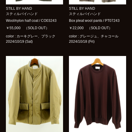
STILL BY HAND
STILL BY HAND
スティルバイハンド
スティルバイハンド
Wool/nylon half coat / CO03243
Box pleat wool pants / PT07243
￥55,000 （SOLD OUT）
￥22,000 （SOLD OUT）
color : カーキグレー、ブラック
color : グレージュ、チャコール
2024/10/19 (Sat)
2024/10/18 (Fri)