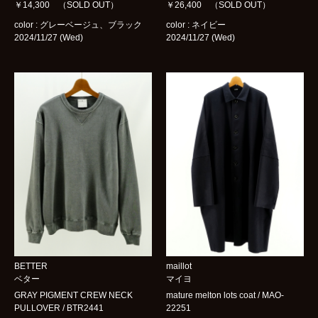
￥14,300 （SOLD OUT）
￥26,400 （SOLD OUT）
color : グレーベージュ、ブラック
color : ネイビー
2024/11/27 (Wed)
2024/11/27 (Wed)
BETTER
maillot
ベター
マイヨ
GRAY PIGMENT CREW NECK
mature melton lots coat / MAO-
PULLOVER / BTR2441
22251