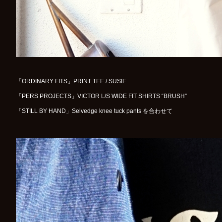
「ORDINARY FITS」PRINT TEE / SUSIE
「PERS PROJECTS」VICTOR L/S WIDE FIT SHIRTS “BRUSH”
「STILL BY HAND」Selvedge knee tuck pants を合わせて