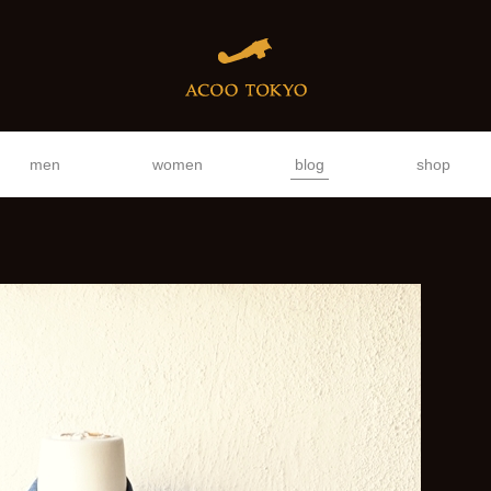
men
women
blog
shop