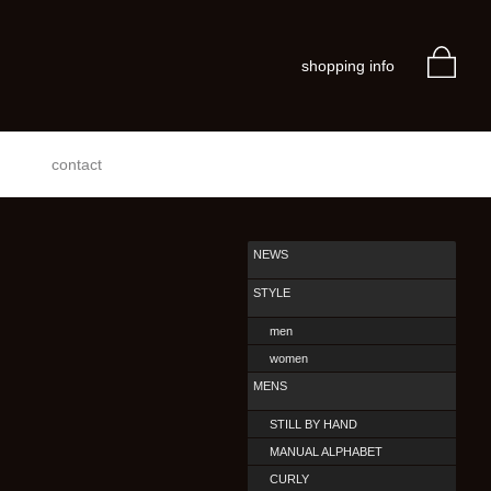
shopping info
contact
NEWS
STYLE
men
women
MENS
STILL BY HAND
MANUAL ALPHABET
CURLY