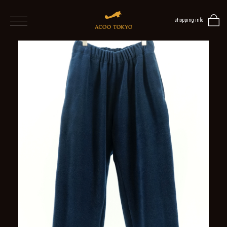
shopping info
home
men
ALL
ITEMS
TOPS
SHIRT
OUTER
/
VEST
/
CARDIGAN