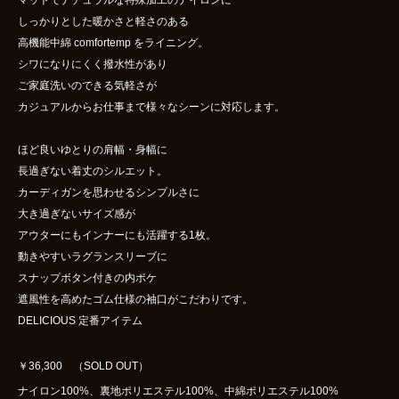
しっかりとした暖かさと軽さのある
高機能中綿 comfortemp をライニング。
シワになりにくく撥水性があり
ご家庭洗いのできる気軽さが
カジュアルからお仕事まで様々なシーンに対応します。
ほど良いゆとりの肩幅・身幅に
長過ぎない着丈のシルエット。
カーディガンを思わせるシンプルさに
大き過ぎないサイズ感が
アウターにもインナーにも活躍する1枚。
動きやすいラグランスリーブに
スナップボタン付きの内ポケ
遮風性を高めたゴム仕様の袖口がこだわりです。
DELICIOUS 定番アイテム
￥36,300 （SOLD OUT）
ナイロン100%、裏地ポリエステル100%、中綿ポリエステル100%