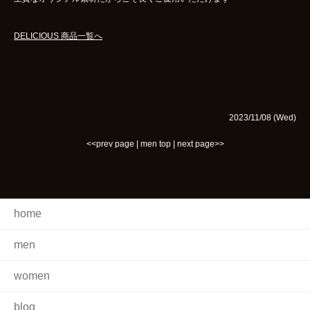
DELICIOUS 商品一覧へ
2023/11/08 (Wed)
<<prev page
|
men top
|
next page>>
home
men
women
blog