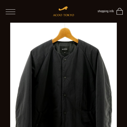
shopping info
home
men
ALL
ITEMS
TOPS
SHIRT
OUTER
/
VEST
/
CARDIGAN