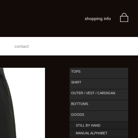
shopping info
contact
TOPS
SHIRT
OUTER / VEST / CARDIGAN
BOTTOMS
GOODS
STILL BY HAND
MANUAL ALPHABET