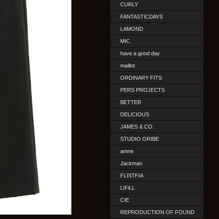
CURLY
FANTASTICDAYS
LAMOND
MIC.
have a good day
maillot
ORDINARY FITS
PERS PROJECTS
BETTER
DELICIOUS
JAMES & CO.
STUDIO ORIBE
amne
Jackman
FLISTFIA
LIFiLL
CIE
REPRODUCTION OF FOUND