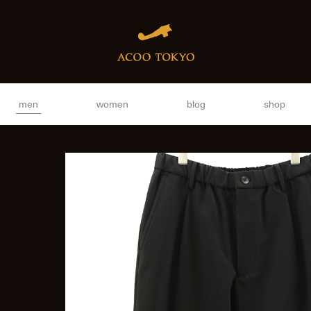
men
women
blog
shop