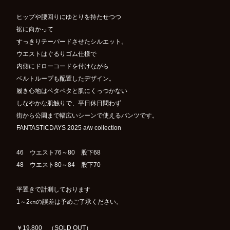
ヒップや腰回りにゆとりを持たせつつ
裾に向かって
すっきりテーパードさせたシルエット。
ウエストはぐるりゴム仕様で
内側にドローコードを付けながら
ベルトループも配置したデザイン。
履き心地はペタペタと肌にくっつかない
しなやかな肌触りで、平日休日問わず
街から公園まで幅広いシーンで使えるパンツです。
FANTASTICDAYS 2025 a/w collection
46 ウエスト76～80 股下68
48 ウエスト80～84 股下70
平置きで計測しております
1～2㎝の誤差は予めご了承ください。
￥19,800 （SOLD OUT）