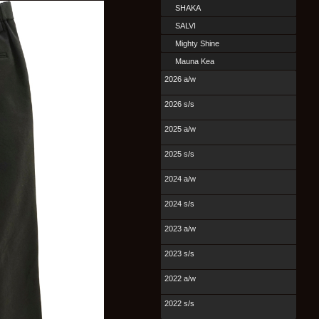
SHAKA
SALVI
Mighty Shine
Mauna Kea
2026 a/w
2026 s/s
2025 a/w
2025 s/s
2024 a/w
2024 s/s
2023 a/w
2023 s/s
2022 a/w
2022 s/s