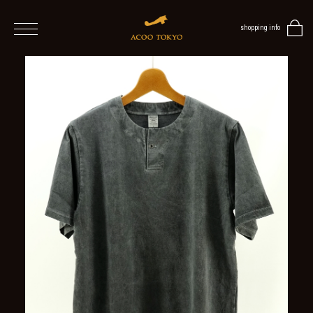
shopping info
home
men
ALL
ITEMS
TOPS
SHIRT
OUTER
/
VEST
/
CARDIGAN