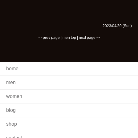
2023/04/30 (Sun)
<<prev page
|
men top
|
next page>>
home
men
women
blog
shop
contact