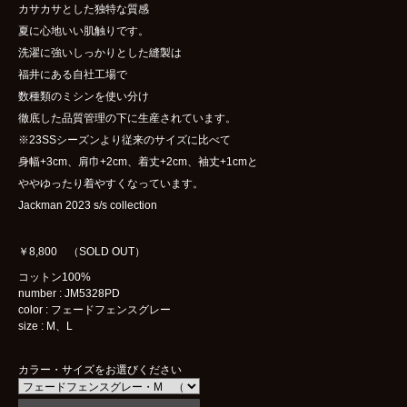
カサカサとした独特な質感
夏に心地いい肌触りです。
洗濯に強いしっかりとした縫製は
福井にある自社工場で
数種類のミシンを使い分け
徹底した品質管理の下に生産されています。
※23SSシーズンより従来のサイズに比べて
身幅+3cm、肩巾+2cm、着丈+2cm、袖丈+1cmと
ややゆったり着やすくなっています。
Jackman 2023 s/s collection
￥8,800 （SOLD OUT）
コットン100%
number : JM5328PD
color : フェードフェンスグレー
size : M、L
カラー・サイズをお選びください