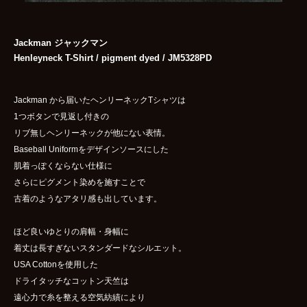
Jackman ジャックマン
Henleyneck T-Shirt / pigment dyed / JM5328PD
Jackman から届いたヘンリーネックTシャツは
1つボタンで見返し付きの
リブ無しヘンリーネックが他にない表情。
Baseball Uniformをデザインソースにした
肌着っぽくならない仕様に
さらにピグメント染めを施すことで
古着のようなアタリ感も出しています。
ほど良いゆとりの肩幅・身幅に
着丈は長すぎないスタンダードなシルエット。
USA Cottonを使用した
ドライタッチなコットン天竺は
遠心力で糸を整える空気紡績により