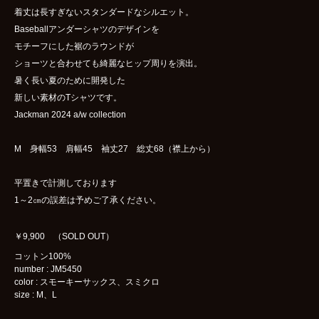
着丈は長すぎないスタンダードなシルエット。
Baseballアンダーシャツのデザインを
モチーフにした裾のラウンドが
ショーツと合わせても綺麗なヒップ周りを演出。
暑く長い夏のために開発した
新しい素材のTシャツです。
Jackman 2024 a/w collection
M 身幅53 肩幅45 袖丈27 総丈68（襟上から）
平置きで計測しております
1～2㎝の誤差は予めご了承ください。
￥9,900 （SOLD OUT）
コットン100%
number : JM5450
color : スモーキーサックス、スミクロ
size : M、L