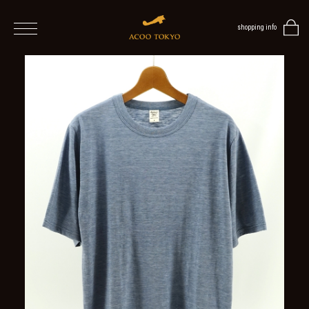
shopping info
home
men
ALL
ITEMS
TOPS
SHIRT
OUTER
/
VEST
/
CARDIGAN