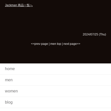
Jackman 商品一覧へ
2024/07/25 (Thu)
<<prev page
|
men top
|
next page>>
home
men
women
blog