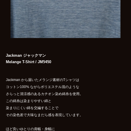
Jackman ジャックマン
Melange T-Shirt / JM5450
Jackman から届いたメランジ素材のTシャツは
コットン100% ながらポリエステル混のような
さらっと清涼感のあるカチオン染め綿糸を使用。
この綿糸は染まりやすい綿と
染まりにくい綿を交編することで
その染色差で大味なまだら感を表現しています。
ほど良いゆとりの肩幅・身幅に