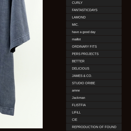
CURLY
FANTASTICDAYS
LAMOND
MIC.
have a good day
maillot
ORDINARY FITS
PERS PROJECTS
BETTER
DELICIOUS
JAMES & CO.
STUDIO ORIBE
amne
Jackman
FLISTFIA
LIFiLL
CIE
REPRODUCTION OF FOUND