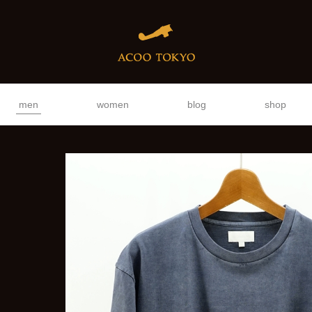
men
women
blog
shop