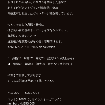
トロトロの風合いとハリコシを両立した素材に
あえてピグメントダイの特殊技法で染め
高級素材と相反したヴィンテージ感を出しています。
ゆとりを出した肩幅・身幅に
ほど良い着丈感のオーバーサイズなシルエット。
製品洗いを施すことで
洗濯後の形態変化がなく長く着用頂けます。
KANEMASA PHIL. 2025 s/s collection
S 身幅57 肩幅52 袖丈25 総丈69.5（襟上から）
M 身幅60 肩幅54 袖丈26 総丈72（襟上から）
平置きで計測しております
1～2㎝の誤差は予めご了承ください。
￥13,200 （SOLD OUT）
コットン100%（リサイクルオーガニック）
number : KM25S-005