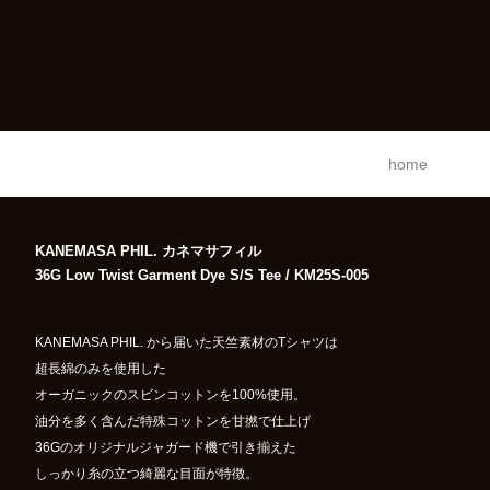
home
KANEMASA PHIL. カネマサフィル
36G Low Twist Garment Dye S/S Tee / KM25S-005
KANEMASA PHIL. から届いた天竺素材のTシャツは
超長綿のみを使用した
オーガニックのスビンコットンを100%使用。
油分を多く含んだ特殊コットンを甘撚で仕上げ
36Gのオリジナルジャガード機で引き揃えた
しっかり糸の立つ綺麗な目面が特徴。