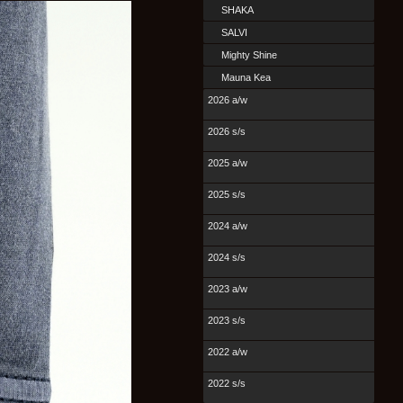
SHAKA
SALVI
Mighty Shine
Mauna Kea
2026 a/w
2026 s/s
2025 a/w
2025 s/s
2024 a/w
2024 s/s
2023 a/w
2023 s/s
2022 a/w
2022 s/s