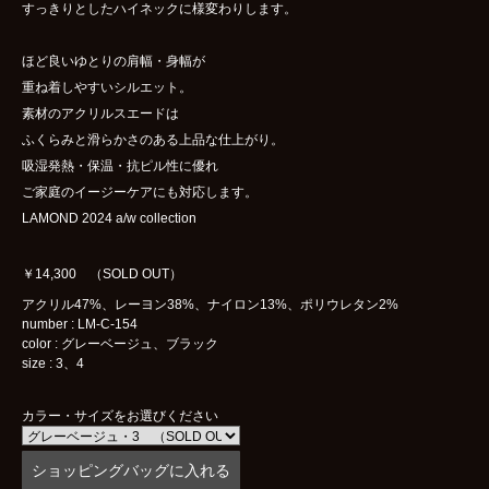
すっきりとしたハイネックに様変わりします。
ほど良いゆとりの肩幅・身幅が
重ね着しやすいシルエット。
素材のアクリルスエードは
ふくらみと滑らかさのある上品な仕上がり。
吸湿発熱・保温・抗ピル性に優れ
ご家庭のイージーケアにも対応します。
LAMOND 2024 a/w collection
￥14,300 （SOLD OUT）
アクリル47%、レーヨン38%、ナイロン13%、ポリウレタン2%
number : LM-C-154
color : グレーベージュ、ブラック
size : 3、4
カラー・サイズをお選びください