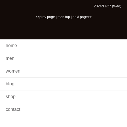
2024/11/27 (Wed)
<<prev page
|
men top
|
next page>>
home
men
women
blog
shop
contact