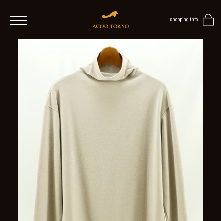
shopping info
home
men
ALL
ITEMS
TOPS
SHIRT
OUTER
/
VEST
/
CARDIGAN