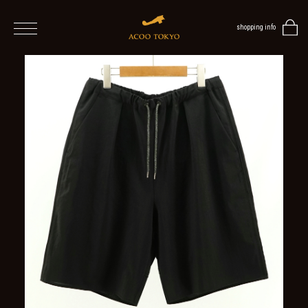
shopping info
home
men
ALL
ITEMS
TOPS
SHIRT
OUTER
/
VEST
/
CARDIGAN