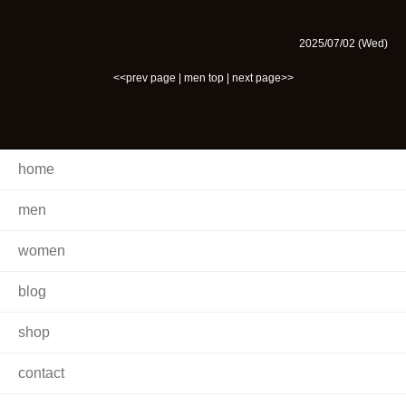
2025/07/02 (Wed)
<<prev page
|
men top
|
next page>>
home
men
women
blog
shop
contact