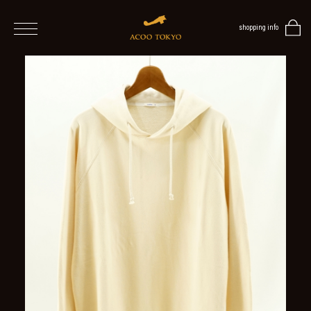
shopping info
home
men
ALL
ITEMS
TOPS
SHIRT
OUTER
/
VEST
/
CARDIGAN