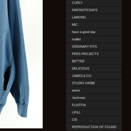
CURLY
FANTASTICDAYS
LAMOND
MIC.
have a good day
maillot
ORDINARY FITS
PERS PROJECTS
BETTER
DELICIOUS
JAMES & CO.
STUDIO ORIBE
amne
Jackman
FLISTFIA
LIFiLL
CIE
REPRODUCTION OF FOUND