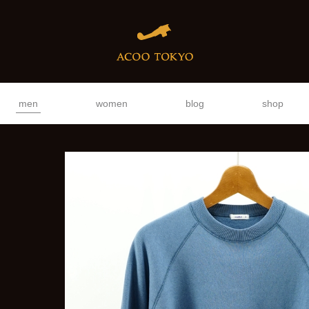
men
women
blog
shop