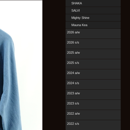
SHAKA
SALVI
Mighty Shine
Mauna Kea
2026 a/w
2026 s/s
2025 a/w
2025 s/s
2024 a/w
2024 s/s
2023 a/w
2023 s/s
2022 a/w
2022 s/s