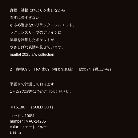
身幅・袖幅にゆとりを出しながら
着丈は長すぎない
ゆるめ過ぎないリラックスシルエット。
ラグランスリーブのデザインに
脇線を利用したポケットが
やさしげな表情を見せています。
maillot 2025 a/w collection
2 身幅69.5 ゆき丈89（袖まで直線） 総丈74（襟上から）
平置きで計測しております
1～2㎝の誤差は予めご了承ください。
￥15,180 （SOLD OUT）
コットン100%
number : MAC-24205
color : フェードブルー
size : 2