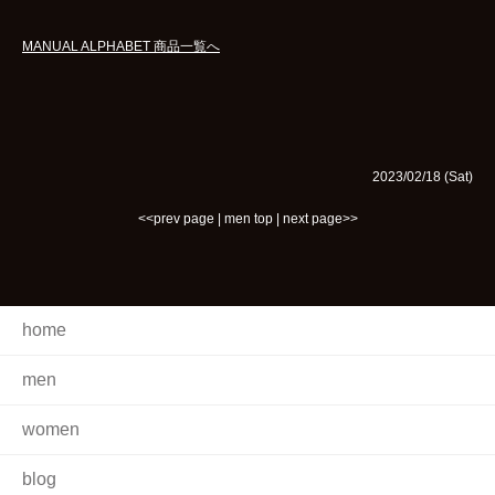
MANUAL ALPHABET 商品一覧へ
2023/02/18 (Sat)
<<prev page
|
men top
|
next page>>
home
men
women
blog