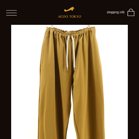
shopping info
home
men
ALL
ITEMS
TOPS
SHIRT
OUTER
/
VEST
/
CARDIGAN