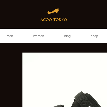
men
women
blog
shop