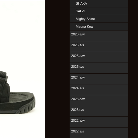
SHAKA
SALVI
Mighty Shine
Mauna Kea
2026 a/w
2026 s/s
2025 a/w
2025 s/s
2024 a/w
2024 s/s
2023 a/w
2023 s/s
2022 a/w
2022 s/s