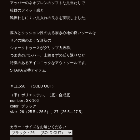
アッパーのネオプレンのソフトな足当たりで
抜群のフィット感と
靴擦れしにくい足入れの良さを実現しました。
厚みとクッション性のある履き心地の良いソールは
サメの歯のような形状の
シャークトゥースがグリップ力抜群。
つま先のバンパー、土踏まずの反り返りなど
特徴のあるアイコニックなアウトソールです。
SHAKA 定番アイテム
￥11,550 （SOLD OUT）
（甲）ポリエステル、（底）合成底
number : SK-106
color : ブラック
size : 26（25.5～26.5）、27（26.5～27.5）
カラー・サイズをお選びください