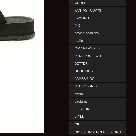
CURLY
FANTASTICDAYS
LAMOND
MIC.
have a good day
maillot
ORDINARY FITS
PERS PROJECTS
BETTER
DELICIOUS
JAMES & CO.
STUDIO ORIBE
amne
Jackman
FLISTFIA
LIFiLL
CIE
REPRODUCTION OF FOUND