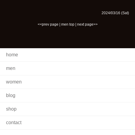
2024/03/16 (Sat)
<<prev page
|
men top
|
next page>>
home
men
women
blog
shop
contact