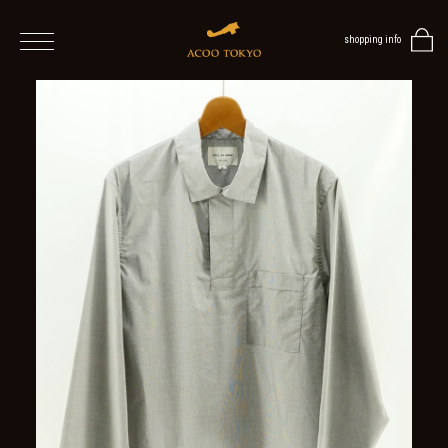
shopping info
home
men
ALL
ITEMS
TOPS
SHIRT
OUTER
/
VEST
/
CARDIGAN