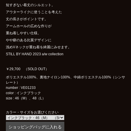
短すぎない着丈のシルエット。
アウターライクに使うことを考えた
丈の長さがポイントです。
アームホールの広めな作りが
重ね着しやすい仕様。
やや癖のある比翼デザインに
浅めVネックが重ね着を綺麗にみせます。
STILL BY HAND 2023 a/w collection
￥29,700 （SOLD OUT）
ポリエステル100%、裏地ナイロン100%、中綿ポリエステル100%（シンサ
レート）
number : VE01233
color : インクブラック
size : 46（M）、48（L）
カラー・サイズをお選びください