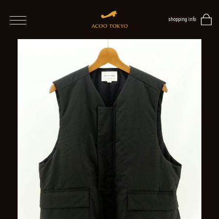
shopping info
home
men
ALL
ITEMS
TOPS
SHIRT
OUTER
/
VEST
/
CARDIGAN