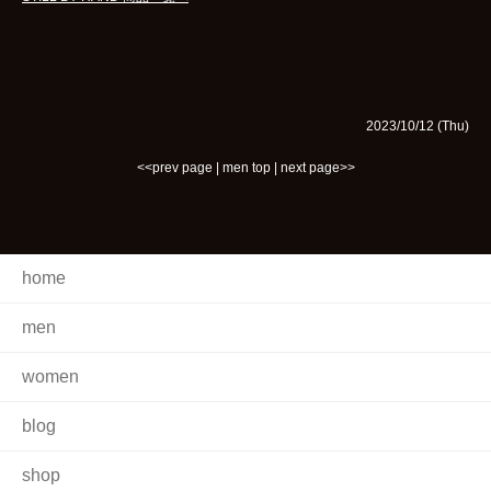
2023/10/12 (Thu)
<<prev page
|
men top
|
next page>>
home
men
women
blog
shop