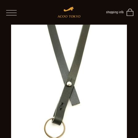
shopping info
home
men
ALL
ITEMS
TOPS
SHIRT
OUTER
/
VEST
/
CARDIGAN