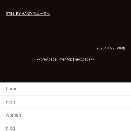
STILL BY HAND 商品一覧へ
2026/04/29 (Wed)
<<prev page
|
men top
|
next page>>
home
men
women
blog