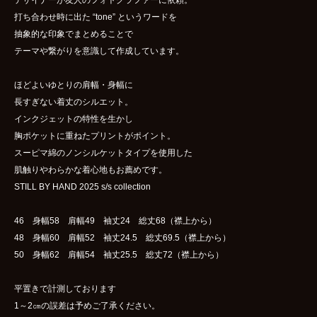
打ち合わせ時に出た “tone” というワードを
抽象的な印象でまとめることで
テーマや繋がりを意識して作成しています。
ほどよいゆとりの肩幅・身幅に
長すぎない着丈のシルエット。
インクジェットの特性を生かし
胸ポケットに重ねたプリントがポイント。
スーピマ綿のノンシルケットタイプを使用した
肌触りやわらかな着心地もお薦めです。
STILL BY HAND 2025 s/s collection
46 身幅58 肩幅49 袖丈24 総丈68（襟上から）
48 身幅60 肩幅52 袖丈24.5 総丈69.5（襟上から）
50 身幅62 肩幅54 袖丈25.5 総丈72（襟上から）
平置きで計測しております
1～2㎝の誤差は予めご了承ください。