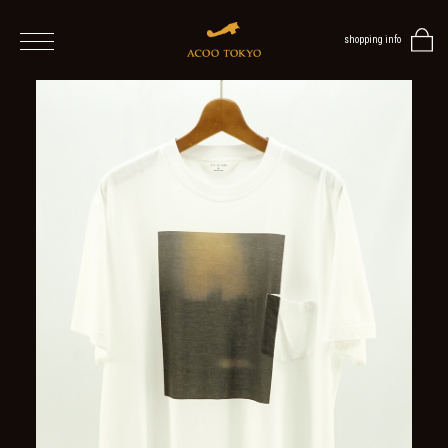
shopping info
home
men
ALL
ITEMS
TOPS
SHIRT
OUTER
/
VEST
/
CARDIGAN