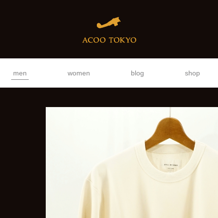
men
women
blog
shop