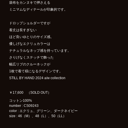
袋布をカンヌキで押さえる
ミニマムなディテールが印象的です。
ドロップショルダーですが
着丈は長すぎない
ほど良いゆとりのサイズ感。
優しげなエクリュカラーは
ナチュラルなネップ感を持っています。
さりげなくステッチで飾った
幅広リブのクルーネックが
1枚で着て様になるデザインです。
STILL BY HAND 2024 a/w collection
￥17,600 （SOLD OUT）
コットン100%
number : CS09243
color : エクリュ、グリーン、ダークネイビー
size : 46（M）、48（L）、50（LL）