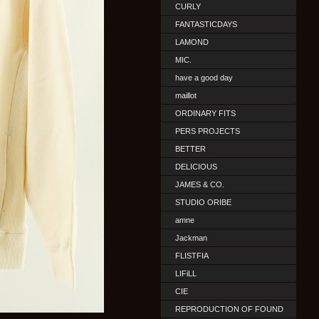
CURLY
FANTASTICDAYS
LAMOND
MIC.
have a good day
maillot
ORDINARY FITS
PERS PROJECTS
BETTER
DELICIOUS
JAMES & CO.
STUDIO ORIBE
amne
Jackman
FLISTFIA
LIFiLL
CIE
REPRODUCTION OF FOUND