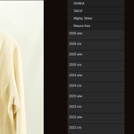
SHAKA
SALVI
Mighty Shine
Mauna Kea
2026 a/w
2026 s/s
2025 a/w
2025 s/s
2024 a/w
2024 s/s
2023 a/w
2023 s/s
2022 a/w
2022 s/s