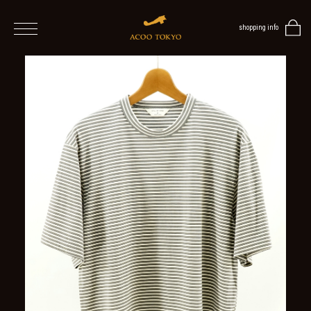
shopping info
home
men
ALL
ITEMS
TOPS
SHIRT
OUTER
/
VEST
/
CARDIGAN