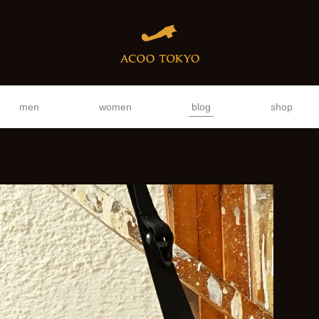
men
women
blog
shop