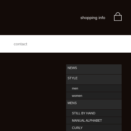
shopping info
contact
NEWS
STYLE
men
women
MENS
STILL BY HAND
MANUAL ALPHABET
CURLY