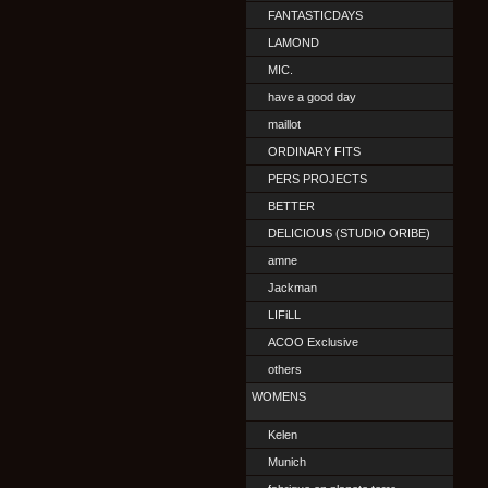
FANTASTICDAYS
LAMOND
MIC.
have a good day
maillot
ORDINARY FITS
PERS PROJECTS
BETTER
DELICIOUS (STUDIO ORIBE)
amne
Jackman
LIFiLL
ACOO Exclusive
others
WOMENS
Kelen
Munich