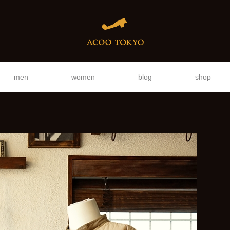
men
women
blog
shop