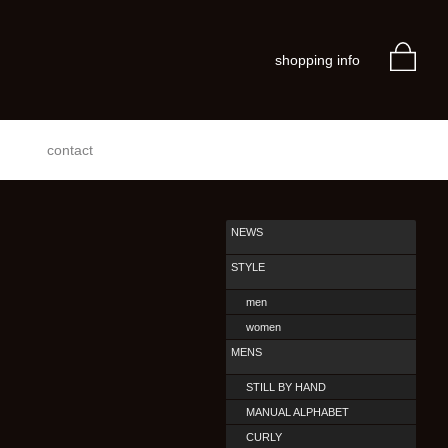
shopping info
contact
NEWS
STYLE
men
women
MENS
STILL BY HAND
MANUAL ALPHABET
CURLY