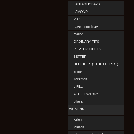
FANTASTICDAYS
LAMOND
MIC.
have a good day
maillot
ORDINARY FITS
PERS PROJECTS
BETTER
DELICIOUS (STUDIO ORIBE)
amne
Jackman
LIFiLL
ACOO Exclusive
others
WOMENS
Kelen
Munich