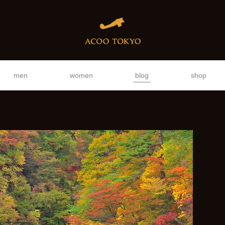
men
women
blog
shop