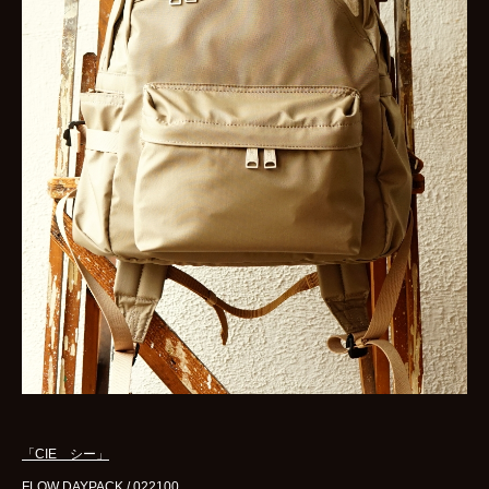
「CIE シー」
FLOW DAYPACK / 022100