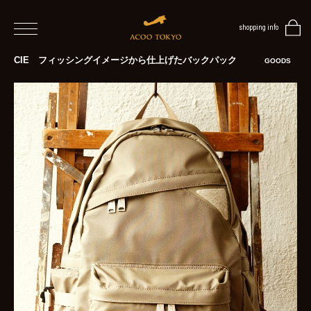
shopping info
home
CIE フィッシングイメージから仕上げたバックパック
GOODS
men
women
blog
BLOG
TOP
NEWS
STYLE
MENS