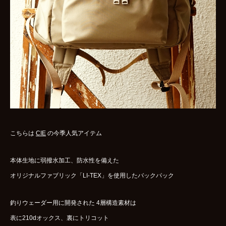
WOMENS
GOODS
ARCHIVES
shop
contact
こちらは
CIE
の今季人気アイテム
bok
Instagram
本体生地に弱撥水加工、防水性を備えた
オリジナルファブリック「LI-TEX」を使用したバックパック
釣りウェーダー用に開発された 4層構造素材は
表に210dオックス、裏にトリコット