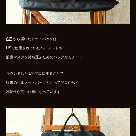
WOMENS
GOODS
ARCHIVES
CIE
から届いたトートバッグは
shop
USで使用されていたヘルメットや
酸素マスクを持ち運ぶためのバッグがモチーフ
contact
ラウンドした L字開口にすることで
従来のヘルメットバッグと比べて開口が広く
bok
Instagram
利便性が高い仕様になっています