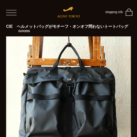
shopping info
home
CIE ヘルメットバッグがモチーフ・オンオフ問わないトートバッグ
GOODS
men
women
blog
BLOG
TOP
NEWS
STYLE
MENS