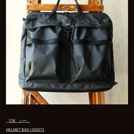
「CIE シー」
HELMET BAG / 032071