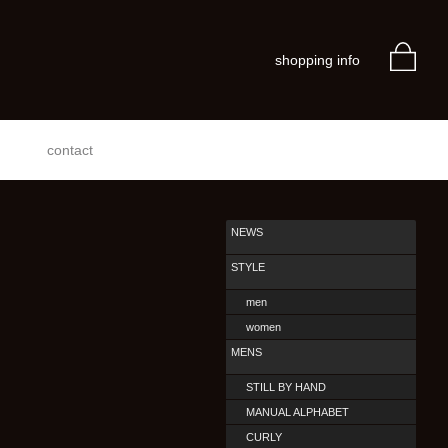
shopping info
contact
NEWS
STYLE
men
women
MENS
STILL BY HAND
MANUAL ALPHABET
CURLY