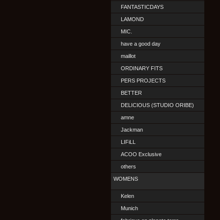
FANTASTICDAYS
LAMOND
MIC.
have a good day
maillot
ORDINARY FITS
PERS PROJECTS
BETTER
DELICIOUS (STUDIO ORIBE)
amne
Jackman
LIFiLL
ACOO Exclusive
others
WOMENS
Kelen
Munich