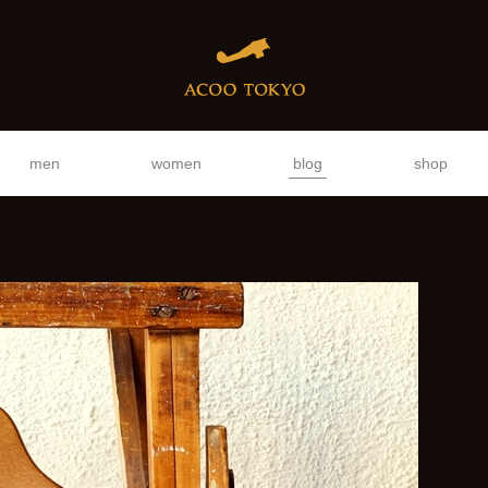
men
women
blog
shop