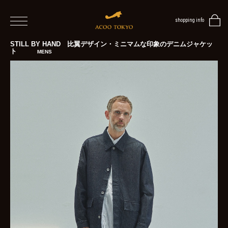
shopping info
home
STILL BY HAND 比翼デザイン・ミニマムな印象のデニムジャケッ
ト
MENS
men
women
blog
BLOG
TOP
NEWS
STYLE
MENS