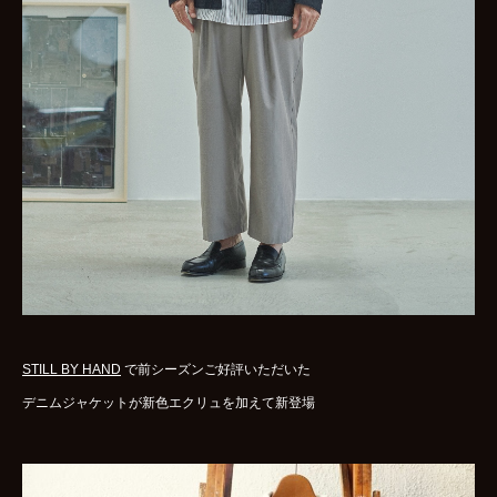
WOMENS
GOODS
ARCHIVES
shop
contact
bok
Instagram
STILL BY HAND
で前シーズンご好評いただいた
デニムジャケットが新色エクリュを加えて新登場