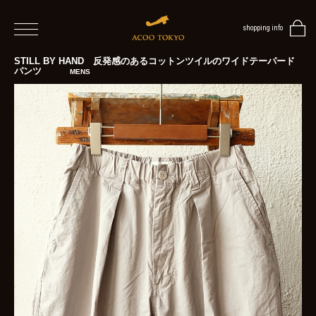
shopping info
home
STILL BY HAND 反発感のあるコットンツイルのワイドテーパード
パンツ
MENS
men
women
blog
BLOG
TOP
NEWS
STYLE
MENS