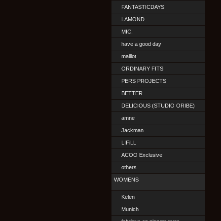
FANTASTICDAYS
LAMOND
MIC.
have a good day
maillot
ORDINARY FITS
PERS PROJECTS
BETTER
DELICIOUS (STUDIO ORIBE)
amne
Jackman
LIFiLL
ACOO Exclusive
others
WOMENS
Kelen
Munich