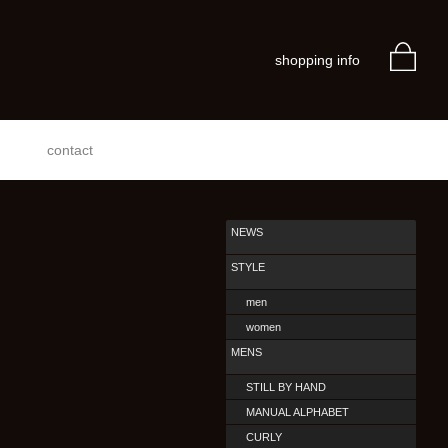
shopping info
contact
NEWS
STYLE
men
women
MENS
STILL BY HAND
MANUAL ALPHABET
CURLY