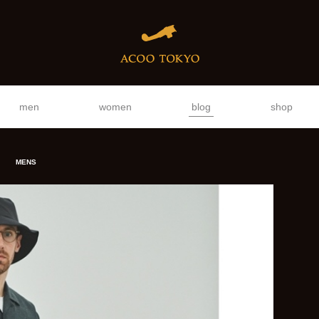
men
women
blog
shop
MENS