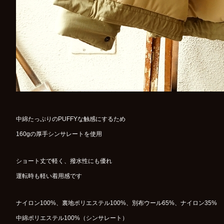
中綿たっぷりのPUFFYな触感にするため
160gの厚手シンサレートを使用
ショート丈で軽く、撥水性にも優れ
運転時も軽い着用感です
ナイロン100%、裏地ポリエステル100%、別布ウール65%、ナイロン35%
中綿ポリエステル100%（シンサレート）