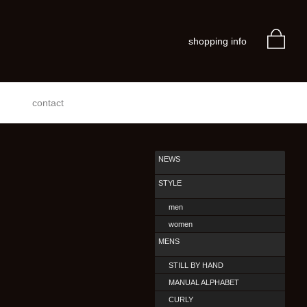
shopping info
contact
NEWS
STYLE
men
women
MENS
STILL BY HAND
MANUAL ALPHABET
CURLY