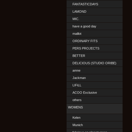
FANTASTICDAYS
LAMOND
MIC.
have a good day
maillot
ORDINARY FITS
PERS PROJECTS
BETTER
DELICIOUS (STUDIO ORIBE)
amne
Jackman
LIFiLL
ACOO Exclusive
others
WOMENS
Kelen
Munich