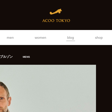
men
women
blog
shop
ーブルゾン
MENS