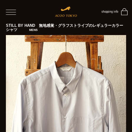
shopping info
home
STILL BY HAND 無地感覚・グラフストライプのレギュラーカラー
シャツ
MENS
men
women
blog
BLOG
TOP
NEWS
STYLE
MENS