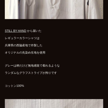
WOMENS
GOODS
ARCHIVES
STILL BY HAND
から届いた
shop
レギュラーカラーシャツは
兵庫県の西脇産地で作製した
contact
オリジナルの先染め生地を使用
グレーは柄だけど無地感覚で着れるような
bok
Instagram
ランダムなグラフストライプが拘りです
コットン100%