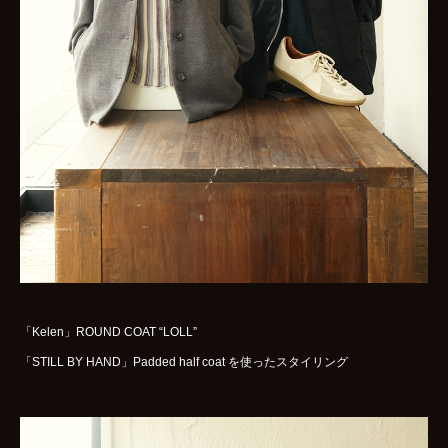
WOMENS
GOODS
ARCHIVES
shop
contact
bok
Instagram
「Kelen」ROUND COAT “LOLL”
「STILL BY HAND」Padded half coat を使ったスタイリング