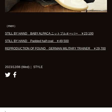
（men）
STILL BY HAND BABY ALPACA ニットプルオーバー ￥23,100
STILL BY HAND Padded half coat ￥49,500
REPRODUCTION OF FOUND GERMAN MILITARY TRAINER ￥29,700
2023/12/06 (Wed)｜ STYLE