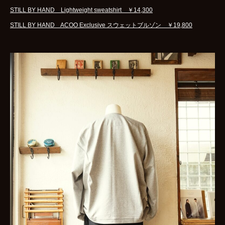
STILL BY HAND Lightweight sweatshirt ￥14,300
STILL BY HAND ACOO Exclusive スウェットブルゾン ￥19,800