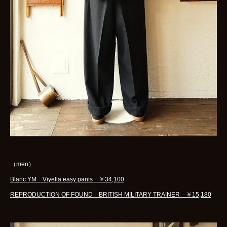
（men）
Blanc YM Viyella easy pants ￥34,100
REPRODUCTION OF FOUND BRITISH MILITARY TRAINER ￥15,180