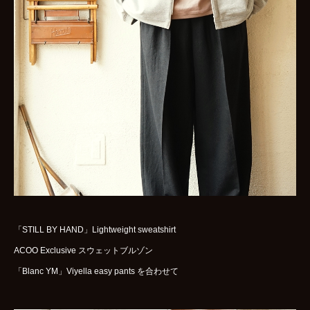
WOMENS
GOODS
ARCHIVES
shop
contact
bok
Instagram
「STILL BY HAND」Lightweight sweatshirt
ACOO Exclusive スウェットブルゾン
「Blanc YM」Viyella easy pants を合わせて