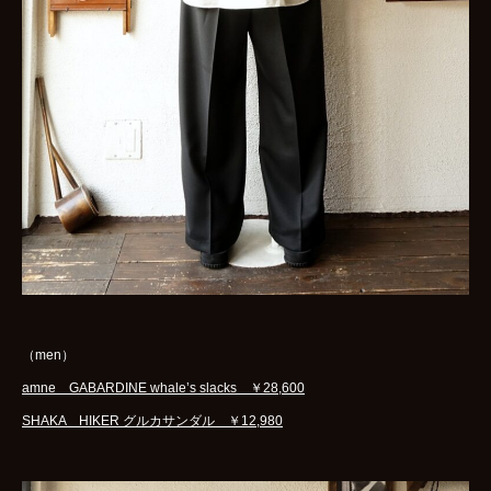
（men）
amne GABARDINE whale’s slacks ￥28,600
SHAKA HIKER グルカサンダル ￥12,980