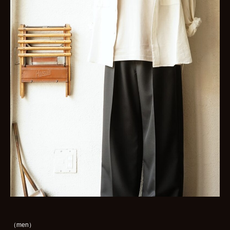
（men）