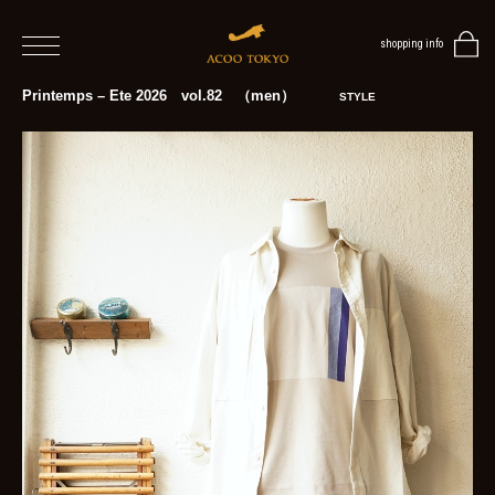
shopping info
home
Printemps – Ete 2026 vol.82 （men）
STYLE
men
women
blog
BLOG
TOP
NEWS
STYLE
MENS