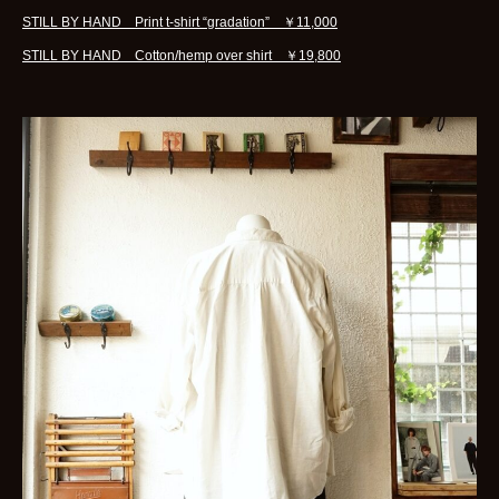
STILL BY HAND Print t-shirt “gradation” ￥11,000
STILL BY HAND Cotton/hemp over shirt ￥19,800