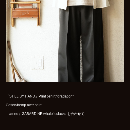
WOMENS
GOODS
ARCHIVES
shop
contact
bok
Instagram
「STILL BY HAND」Print t-shirt “gradation”
Cotton/hemp over shirt
「amne」GABARDINE whale’s slacks を合わせて