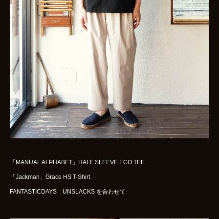
WOMENS
GOODS
ARCHIVES
shop
contact
bok
Instagram
「MANUAL ALPHABET」HALF SLEEVE ECO TEE
「Jackman」Grace HS T-Shirt
FANTASTICDAYS UNSLACKS を合わせて