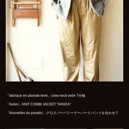
WOMENS
GOODS
ARCHIVES
shop
contact
bok
Instagram
「fabrique en planete terre」crew neck wide 7分袖
「Kelen」KNIT COMBI JACKET “VANDA”
「Nouvelles du paradis」グロスバーバリーテーパードパンツを合わせて