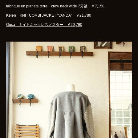
fabrique en planete terre crew neck wide 7分袖 ￥7,150
Kelen KNIT COMBI JACKET “VANDA” ￥21,780
Ouca ナイトネックレス／スター ￥20,790