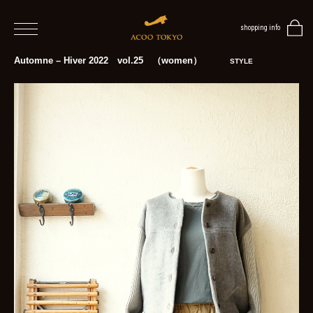
shopping info
home
Automne – Hiver 2022 vol.25 （women）
STYLE
men
women
blog
BLOG
TOP
NEWS
STYLE
MENS