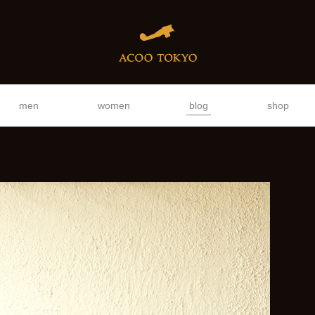
men
women
blog
shop