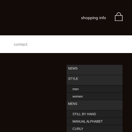
shopping info
contact
NEWS
STYLE
men
women
MENS
STILL BY HAND
MANUAL ALPHABET
CURLY