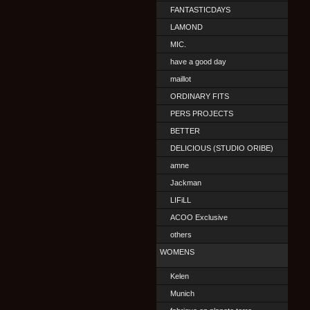
FANTASTICDAYS
LAMOND
MIC.
have a good day
maillot
ORDINARY FITS
PERS PROJECTS
BETTER
DELICIOUS (STUDIO ORIBE)
amne
Jackman
LIFiLL
ACOO Exclusive
others
WOMENS
Kelen
Munich