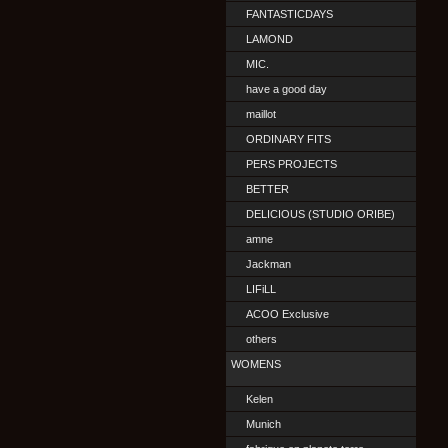
FANTASTICDAYS
LAMOND
MIC.
have a good day
maillot
ORDINARY FITS
PERS PROJECTS
BETTER
DELICIOUS (STUDIO ORIBE)
amne
Jackman
LIFiLL
ACOO Exclusive
others
WOMENS
Kelen
Munich