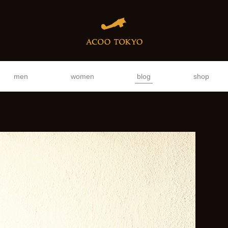
men
women
blog
shop