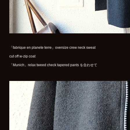
「fabrique en planete terre」oversize crew neck sweat
cut off w-zip coat
「Munich」relax tweed check tapered pants を合わせて