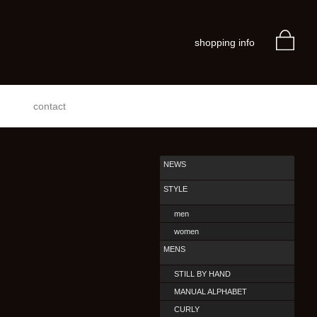
shopping info
contact
NEWS
STYLE
men
women
MENS
STILL BY HAND
MANUAL ALPHABET
CURLY