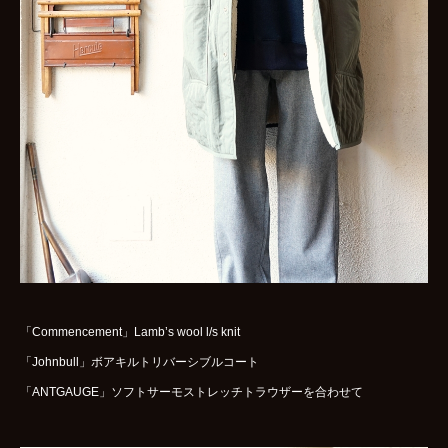
WOMENS
GOODS
ARCHIVES
shop
contact
bok
Instagram
「Commencement」Lamb’s wool l/s knit
「Johnbull」ボアキルトリバーシブルコート
「ANTGAUGE」ソフトサーモストレッチトラウザーを合わせて