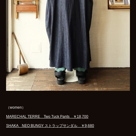
（women）
MARECHAL TERRE Two Tuck Pants ￥18,700
SHAKA NEO BUNGY ストラップサンダル ￥9,680