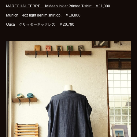
MARECHAL TERRE JAMeen Inkjet Printed T-shirt ￥11,000
Munich 4oz light denim shirt op. ￥19,800
Ouca グリッターネックレス ￥20,790