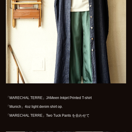
WOMENS
GOODS
ARCHIVES
shop
contact
bok
Instagram
「MARECHAL TERRE」JAMeen Inkjet Printed T-shirt
「Munich」4oz light denim shirt op.
「MARECHAL TERRE」Two Tuck Pants を合わせて