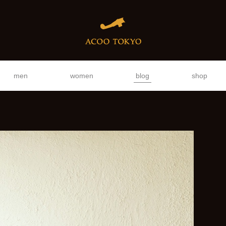
men
women
blog
shop