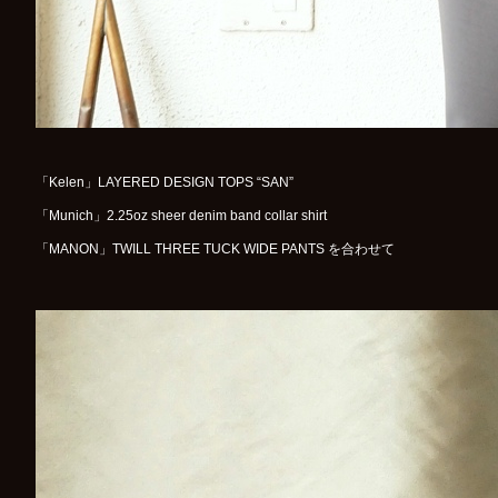
「Kelen」LAYERED DESIGN TOPS “SAN”
「Munich」2.25oz sheer denim band collar shirt
「MANON」TWILL THREE TUCK WIDE PANTS を合わせて