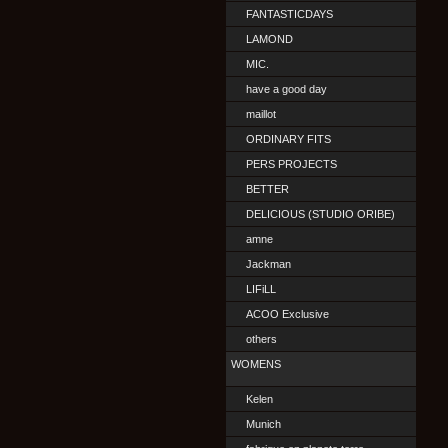
FANTASTICDAYS
LAMOND
MIC.
have a good day
maillot
ORDINARY FITS
PERS PROJECTS
BETTER
DELICIOUS (STUDIO ORIBE)
amne
Jackman
LIFiLL
ACOO Exclusive
others
WOMENS
Kelen
Munich