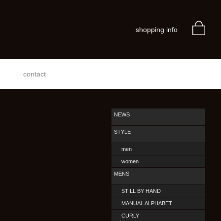
shopping info
contact
NEWS
STYLE
men
women
MENS
STILL BY HAND
MANUAL ALPHABET
CURLY