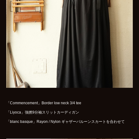
WOMENS
GOODS
ARCHIVES
shop
contact
bok
Instagram
「Commencement」Border low neck 3/4 tee
「Liyoca」強撚9分袖スリットカーディガン
「blanc basque」Rayon / Nylon ギャザーバルーンスカートを合わせて