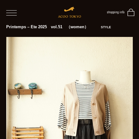
shopping info
home
Printemps – Ete 2025 vol.51 （women）
STYLE
men
women
blog
BLOG
TOP
NEWS
STYLE
MENS