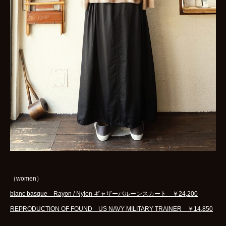
（women）
blanc basque Rayon / Nylon ギャザーバルーンスカート ￥24,200
REPRODUCTION OF FOUND US NAVY MILITARY TRAINER ￥14,850