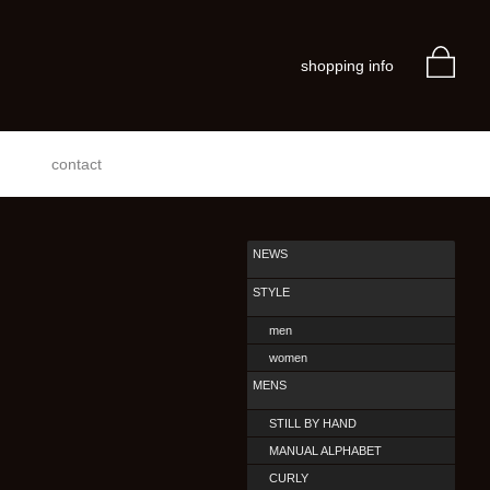
shopping info
contact
NEWS
STYLE
men
women
MENS
STILL BY HAND
MANUAL ALPHABET
CURLY