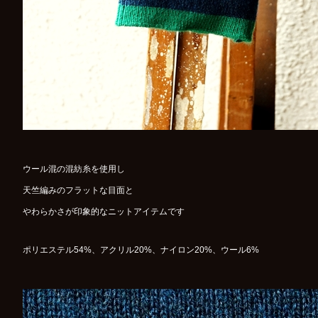
ウール混の混紡糸を使用し
天竺編みのフラットな目面と
やわらかさが印象的なニットアイテムです
ポリエステル54%、アクリル20%、ナイロン20%、ウール6%