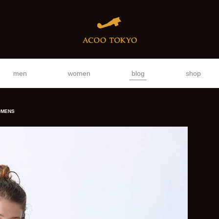
men
women
blog
shop
MENS