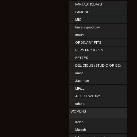
FANTASTICDAYS
LAMOND
MIC.
have a good day
maillot
ORDINARY FITS
PERS PROJECTS
BETTER
DELICIOUS (STUDIO ORIBE)
amne
Jackman
LIFiLL
ACOO Exclusive
others
WOMENS
Kelen
Munich