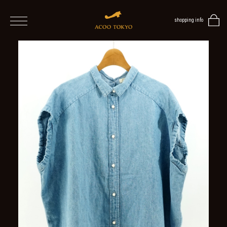
shopping info
home
men
women
ALL
ITEMS
TOPS
ONE
PIECE
OUTER
/
VEST